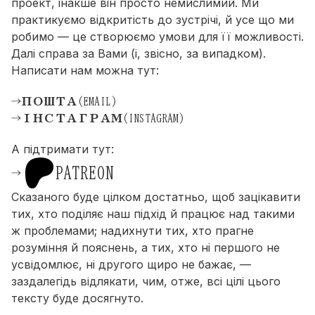
проект, інакше він просто немислимий. Ми
практикуємо відкритість до зустрічі, й усе що ми
робимо — це створюємо умови для її можливості.
Далі справа за Вами (і, звісно, за випадком).
Написати нам можна тут:
ПОШТА
(EMAIL)
ІНСТАГРАМ
(INSTAGRAM)
А підтримати тут:
PATREON
Сказаного буде цілком достатньо, щоб зацікавити
тих, хто поділяє наш підхід й працює над такими
ж проблемами; надихнути тих, хто прагне
розуміння й пояснень, а тих, хто ні першого не
усвідомлює, ні другого щиро не бажає, —
заздалегідь відлякати, чим, отже, всі цілі цього
тексту буде досягнуто.