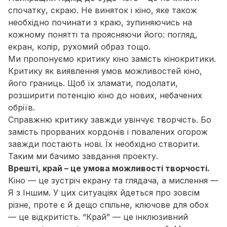
спочатку, скраю. Не виняток і кіно, яке також
необхідно починати з краю, зупиняючись на
кожному понятті та проясняючи його: погляд,
екран, колір, рухомий образ тощо.
Ми пропонуємо критику кіно замість кінокритики.
Критику як виявлення умов можливостей кіно,
його границь. Щоб їх зламати, подолати,
розширити потенцію кіно до нових, небачених
обріїв.
Справжню критику завжди увінчує творчість. Бо
замість прорваних кордонів і повалених огорож
завжди постають нові. Їх необхідно створити.
Таким ми бачимо завдання проекту.
Врешті, край – це умова можливості творчості.
Кіно — це зустріч екрану та глядача, а мислення —
Я з Іншим. У цих ситуаціях йдеться про зовсім
різне, проте є й дещо спільне, ключове для обох
— це відкритість. “Край” — це інклюзивний