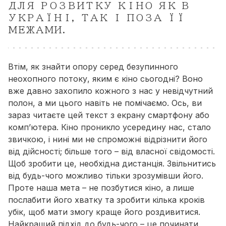
ДЛЯ РОЗВИТКУ КІНО ЯК В
УКРАЇНІ, ТАК І ПОЗА ЇЇ
МЕЖАМИ.
Втім, як знайти опору серед безупинного
неохопного потоку, яким є кіно сьогодні? Воно
вже давно захопило кожного з нас у невідчутний
полон, а ми цього навіть не помічаємо. Ось, ви
зараз читаєте цей текст з екрану смартфону або
компʼютера. Кіно проникло усередину нас, стало
звичкою, і нині ми не спроможні відрізнити його
від дійсності; більше того – від власної свідомості.
Щоб зробити це, необхідна дистанція. Звільнитись
від будь-чого можливо тільки зрозумівши його.
Проте наша мета – не позбутися кіно, а лише
послабити його хватку та зробити кілька кроків
убік, щоб мати змогу краще його роздивитися.
Найкращий підхід до будь-чого – це починати